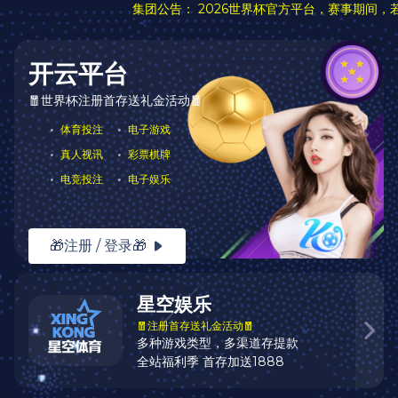
当前位置：
首页
>
产品展示
>
油封式真空泵
全部
油封式真空泵
真空测量与控制
真空阀门
氦质