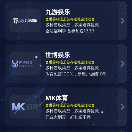
X-160至X-302旋片真空泵
水环真空泵VN-95
水环真空泵VZ-30VZ-50
ZRS1200机械增压泵
油润滑旋片式真空泵
双级油润滑旋片式真空泵