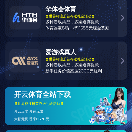
DZS干式爪泵
2BV6水环真空泵
水环真空泵